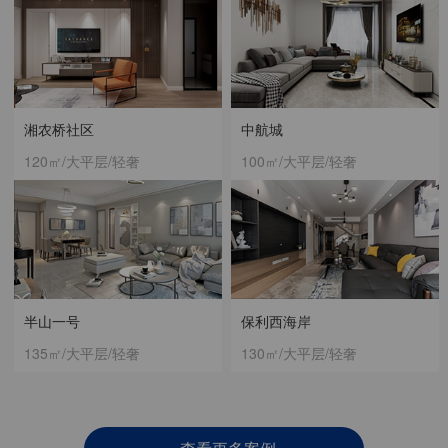
湘农桥社区
中航城
120㎡/大平层/轻奢
100㎡/大平层/轻奢
半山一号
保利西海岸
135㎡/大平层/轻奢
130㎡/大平层/轻奢