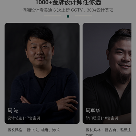
1000+金牌设计师任你选
湖湘设计看美迪 6 次上榜 CCTV，300+设计奖项
周 港
周军华
设计总监 | 17套案例
部门经理 | 18套案例
擅长风格： 新中式、轻奢、港式
擅长风格：新古典、雅致主义
简欧