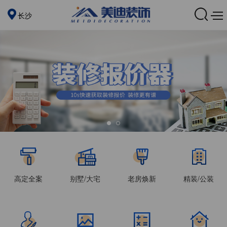
长沙
高定全案
别墅/大宅
老房焕新
精装/公装