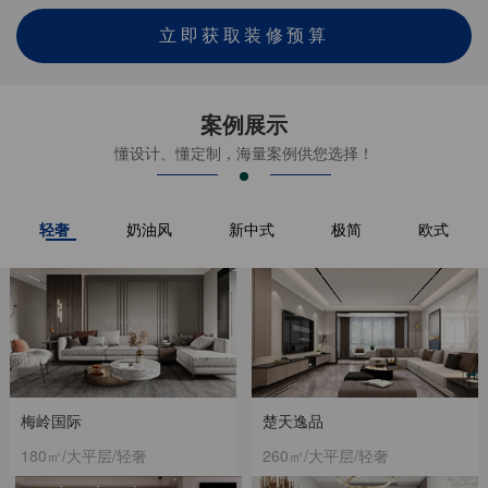
立即获取装修预算
案例展示
懂设计、懂定制，海量案例供您选择！
轻奢
奶油风
新中式
极简
欧式
梅岭国际
楚天逸品
180㎡/大平层/轻奢
260㎡/大平层/轻奢