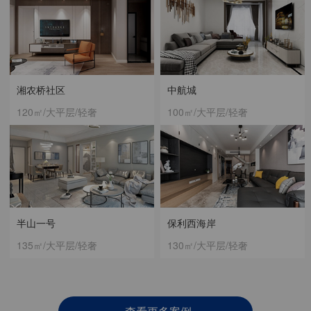
湘农桥社区
中航城
120㎡/大平层/轻奢
100㎡/大平层/轻奢
半山一号
保利西海岸
135㎡/大平层/轻奢
130㎡/大平层/轻奢