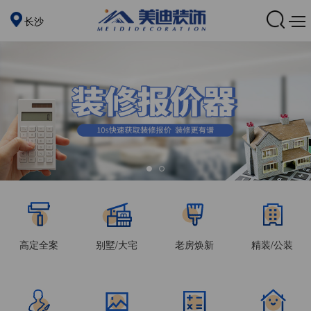
长沙
高定全案
别墅/大宅
老房焕新
精装/公装