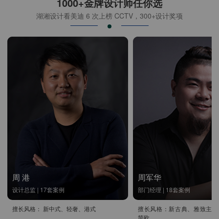
1000+金牌设计师任你选
湖湘设计看美迪 6 次上榜 CCTV，300+设计奖项
周 港
周军华
设计总监 | 17套案例
部门经理 | 18套案例
擅长风格： 新中式、轻奢、港式
擅长风格：新古典、雅致主义
简欧