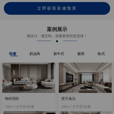
立即获取装修预算
案例展示
懂设计、懂定制，海量案例供您选择！
轻奢
奶油风
新中式
极简
欧式
梅岭国际
楚天逸品
180㎡/大平层/轻奢
260㎡/大平层/轻奢