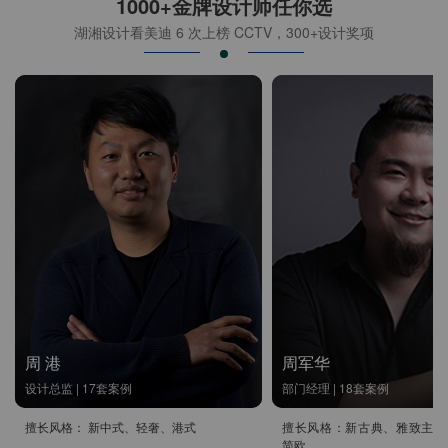
1000+金牌设计师任你选
湖湘设计看美迪 6 次上榜 CCTV，300+设计奖项
周 港
周军华
设计总监 | 17套案例
部门经理 | 18套案例
擅长风格： 新中式、轻奢、港式
擅长风格：新古典、雅致主义
简欧