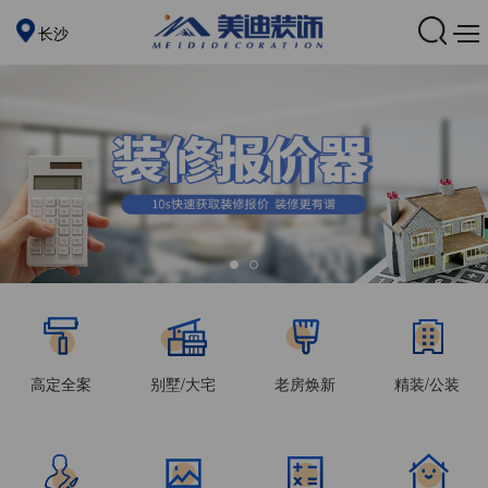
长沙
高定全案
别墅/大宅
老房焕新
精装/公装