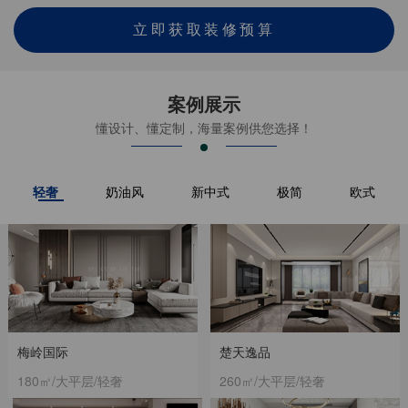
立即获取装修预算
案例展示
懂设计、懂定制，海量案例供您选择！
轻奢
奶油风
新中式
极简
欧式
梅岭国际
楚天逸品
180㎡/大平层/轻奢
260㎡/大平层/轻奢