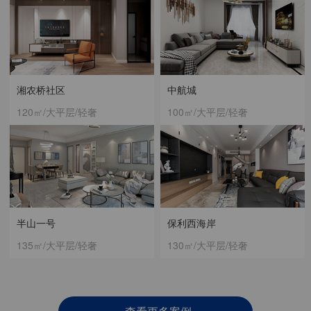
湘农桥社区
中航城
120㎡/大平层/轻奢
100㎡/大平层/轻奢
半山一号
保利西海岸
135㎡/大平层/轻奢
130㎡/大平层/轻奢