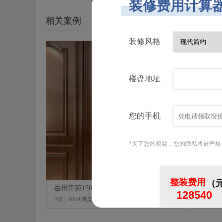
相关案例
岳州帝苑150平现代混搭风格装修效果图
2张
|
8854浏览
4张
|
88