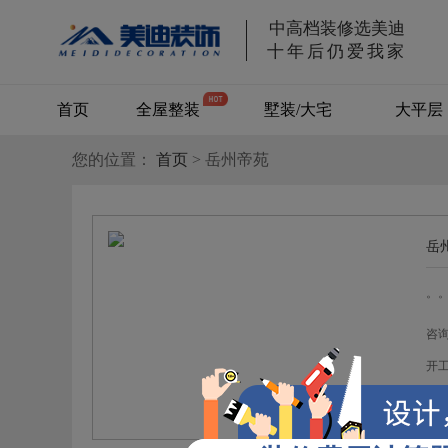
中高档装修选美迪
十年后仍爱我家
首页
全屋整装
墅装/大宅
大平层
M3
您的位置：
首页
> 岳州帝苑
别墅/大宅
舒享系列
M5
畅享系列
岳
M7
奢享系列
。
咨询
开工