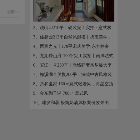
全部>>
2、观山印210平丨硬装完工实拍 · 意式极
简
3、佳馨园212平自然风混搭丨折衷美学，
光影艺 ...
4、西宸之光丨170平宋式美学·东方静奢
5、龙湖舜山府·190平完工实拍丨南洋法式
混搭
6、滨江一号230平丨老钱静奢风尽显大平
层格调
7、梅溪湖金茂悦200平，法式中古风格装
修案例 ...
8、共和世家 160㎡意式轻奢风，将星空顶
带回家
9、金东陶子湖 700㎡ 意式风
10、建发和著 极简奶油风格案例效果图