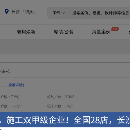
长沙 「切换」
案例
老房焕新
精装/公装
海量案例
全改/局改
精装升级
设计案例
商业公装
720°全景案例
州帝苑
VR全景案例
。。。
[查看详情]
户数：7069户
签约户数：3038户
户数：1272户
竣工户数：636户
电话咨询：
0731-82197782
装修在