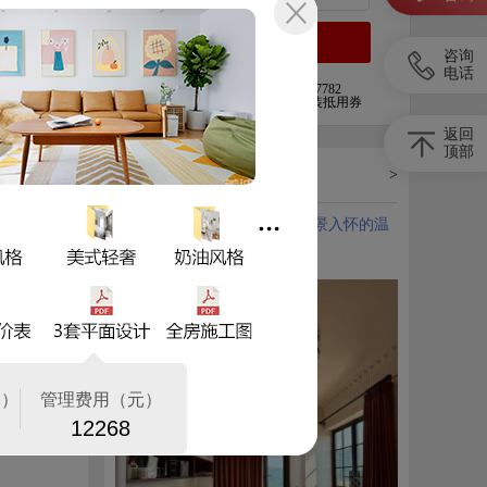
全部>>
咨询
电话
免费电话申请:
0731-82197782
马上提交申请即送
1000元
家装抵用券
返回
顶部
热门家装案例
>
1、山湖郡240平全案设计丨揽景入怀的温
润美学