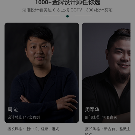
1000+金牌设计师任你选
湖湘设计看美迪 6 次上榜 CCTV，300+设计奖项
周 港
周军华
设计总监 | 17套案例
部门经理 | 18套案例
擅长风格： 新中式、轻奢、港式
擅长风格：新古典、雅致主义
简欧