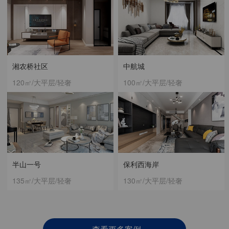
湘农桥社区
中航城
120㎡/大平层/轻奢
100㎡/大平层/轻奢
半山一号
保利西海岸
135㎡/大平层/轻奢
130㎡/大平层/轻奢