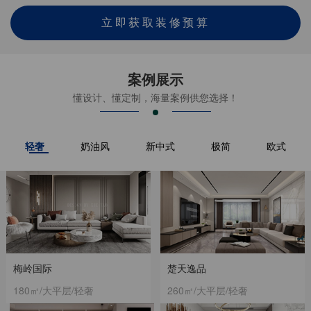
立即获取装修预算
案例展示
懂设计、懂定制，海量案例供您选择！
轻奢
奶油风
新中式
极简
欧式
梅岭国际
楚天逸品
180㎡/大平层/轻奢
260㎡/大平层/轻奢