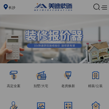
长沙
高定全案
别墅/大宅
老房焕新
精装/公装