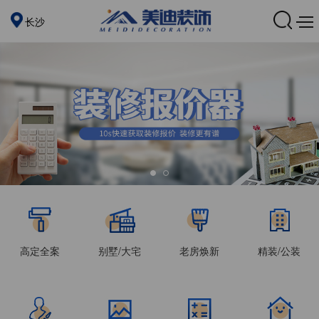
长沙
高定全案
别墅/大宅
老房焕新
精装/公装