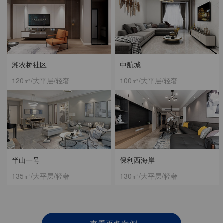
湘农桥社区
中航城
120㎡/大平层/轻奢
100㎡/大平层/轻奢
半山一号
保利西海岸
135㎡/大平层/轻奢
130㎡/大平层/轻奢