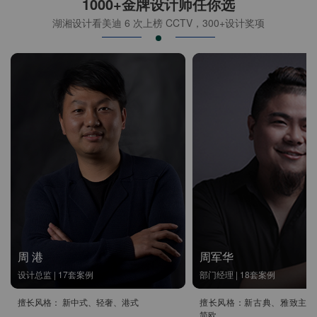
1000+金牌设计师任你选
湖湘设计看美迪 6 次上榜 CCTV，300+设计奖项
周 港
周军华
设计总监 | 17套案例
部门经理 | 18套案例
擅长风格： 新中式、轻奢、港式
擅长风格：新古典、雅致主义
简欧