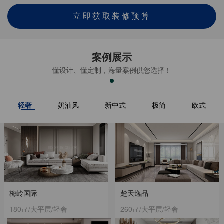
立即获取装修预算
案例展示
懂设计、懂定制，海量案例供您选择！
轻奢
奶油风
新中式
极简
欧式
梅岭国际
楚天逸品
180㎡/大平层/轻奢
260㎡/大平层/轻奢