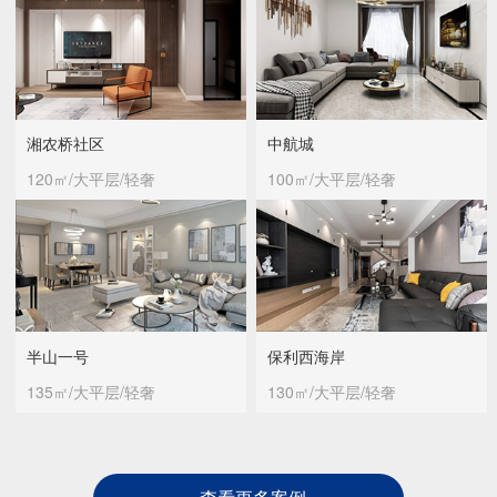
湘农桥社区
中航城
120㎡/大平层/轻奢
100㎡/大平层/轻奢
半山一号
保利西海岸
135㎡/大平层/轻奢
130㎡/大平层/轻奢