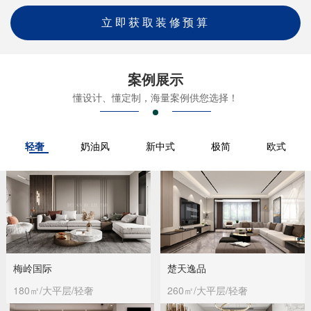
立即获取装修预算
案例展示
懂设计、懂定制，海量案例供您选择！
轻奢
奶油风
新中式
极简
欧式
梅岭国际
楚天逸品
180㎡/大平层/轻奢
260㎡/大平层/轻奢