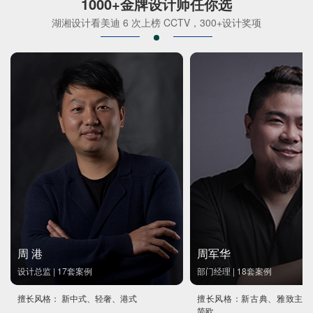
1000+金牌设计师任你选
湖湘设计看美迪 6 次上榜 CCTV，300+设计奖项
周 港
周军华
设计总监 | 17套案例
部门经理 | 18套案例
擅长风格： 新中式、轻奢、港式
擅长风格：新古典、雅致主义
简欧