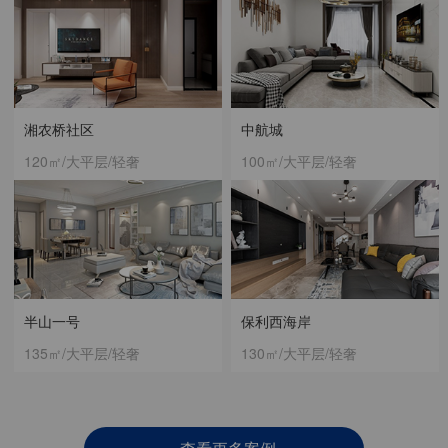
湘农桥社区
中航城
120㎡/大平层/轻奢
100㎡/大平层/轻奢
半山一号
保利西海岸
135㎡/大平层/轻奢
130㎡/大平层/轻奢