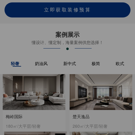
立即获取装修预算
案例展示
懂设计、懂定制，海量案例供您选择！
轻奢
奶油风
新中式
极简
欧式
梅岭国际
楚天逸品
180㎡/大平层/轻奢
260㎡/大平层/轻奢