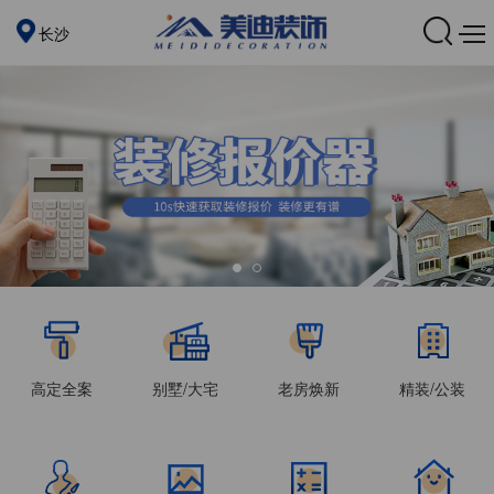
长沙
高定全案
别墅/大宅
老房焕新
精装/公装