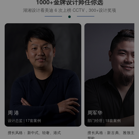
1000+金牌设计师任你选
湖湘设计看美迪 6 次上榜 CCTV，300+设计奖项
周 港
周军华
设计总监 | 17套案例
部门经理 | 18套案例
擅长风格： 新中式、轻奢、港式
擅长风格：新古典、雅致主义
简欧