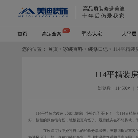
高品质装修选美迪
十年后仍爱我家
首页
高定全案
墅装/大宅
大平层
您的位置：
首页
>
家装百科
别墅/大宅
>
装修日记
> 114平精
114平精装
浏览数：11459次
|
114平精装房改造，湖北姑娘@小松丸子 买下了一套114㎡
好，橱柜的颜色很奇怪，地板就更奇怪了。最后她实在不想将就，于
在改造过程中她将自己的经验分享出来，没想到拆完重装的房
奶油风设计，加上各种混搭的色彩，呈现出温馨舒适的居家氛围。