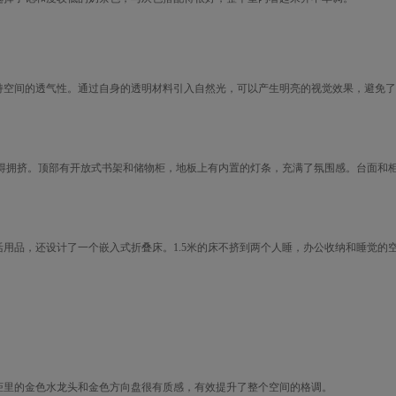
空间的透气性。通过自身的透明材料引入自然光，可以产生明亮的视觉效果，避免了
得拥挤。顶部有开放式书架和储物柜，地板上有内置的灯条，充满了氛围感。台面和
。
品，还设计了一个嵌入式折叠床。1.5米的床不挤到两个人睡，办公收纳和睡觉的
里的金色水龙头和金色方向盘很有质感，有效提升了整个空间的格调。