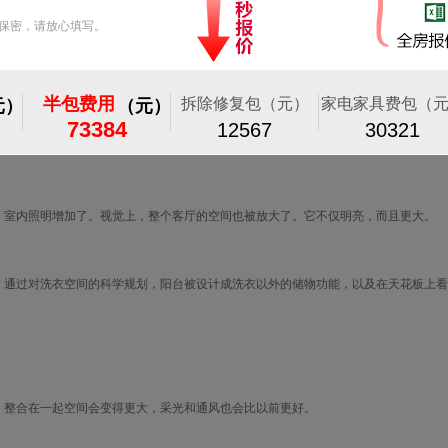
做成弧形，再涂上乳胶漆。用弧形包裹阳台的门框，为全屋定制的电视柜给人一种独
了客厅室内设计的风格，法式风的优雅精致让客厅更有层次感和美感。精选的真皮沙
较容易。
室内照明增加了。视觉上，整个客厅的空间也被放大了。它不仅明亮，而且更大。
通过对洗衣空间的科学规划，阳台被设计成洗衣以外的储物功能，以及在天花板上看
整合在一起空间会变得更大，采光和通风也会比以前更好。