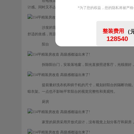
在电视背景墙上做了一条半弧形的法式石膏线。先用石膏板
计感。同时又不占空间，为客厅留下足够的动线。
沙发的背景墙是用石膏线装饰的。简洁的石膏线条大大提升
舒适的坐感，而且给人一种豪华高档的外观。我感觉收纳打扫也比
阳台
拆除阳台门，安装落地窗，阳光直接照进客厅，光线很好，
提前量好洗衣机和烘干机的尺寸，规划好阳台的隔断功能。
晾衣架。一点也不影响平常阳台的视觉完整性和美观性。
厨房
家里的厨房采用开放式设计，没有视觉上划分客厅和厨房，