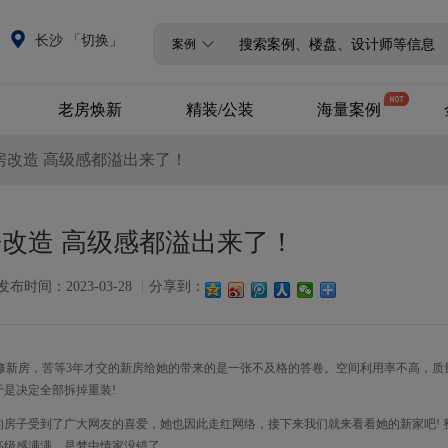
长沙 「切换」
案例
老房焕新
精装/公装
海量案例
装房改造 高级感都溢出来了！
全改/局改
精装升级
设计案例
商业公装
720°全景案例
房改造 高级感都溢出来了！
VR全景案例
发布时间：2023-03-28
|
分享到：
精装修新房，苦等3年才交的新房给她的带来的是一张不及格的答卷。空间利用率不高，质
是决定全部拆掉重装!
子受到了广大网友的喜爱，她也因此走红网络，接下来我们就来看看她的新家吧! 
高级感满满，是梦中情家没错了。