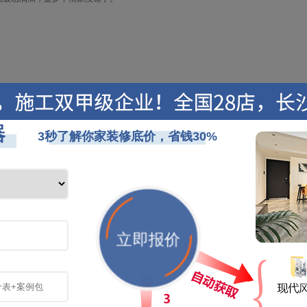
是冷色，却给人温暖的感觉。如果中间是空的，可以放置香气来净化空气，提高空气
来更明亮，视觉上有更大的空间感。房子里大概有5个主色调的方案，混合着明亮
一体设计，没有主灯，整个屋顶看起来更透明简洁，视觉上感觉很是高级。
感。原木色看起来也很温暖，整个客厅看起来更加通透。