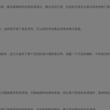
档，模压敏膜材料也很容易清洁，擦去任何污渍。白色的石英石台面与绿色的柜门搭
，这样既节省了很多空间，又让厨房空间看起来更加整洁美观。
效率，也大大提高了整个空间的设计感和透光率。创建一个天高的侧柜，中间是空的
天鹅绒窗帘和背景墙。天鹅绒面料也很有质感，所以整个卧室的色调很好，整体很合
择了饱和度较低的奶茶色，与灰色搭配得很好，整个室内看起来并不单调。