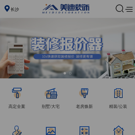
长沙
高定全案
别墅/大宅
老房焕新
精装/公装