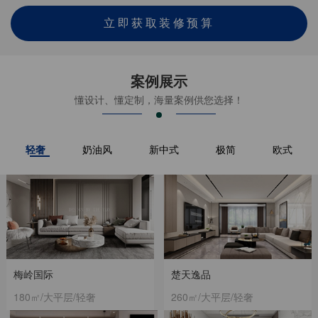
立即获取装修预算
案例展示
懂设计、懂定制，海量案例供您选择！
轻奢
奶油风
新中式
极简
欧式
梅岭国际
楚天逸品
180㎡/大平层/轻奢
260㎡/大平层/轻奢