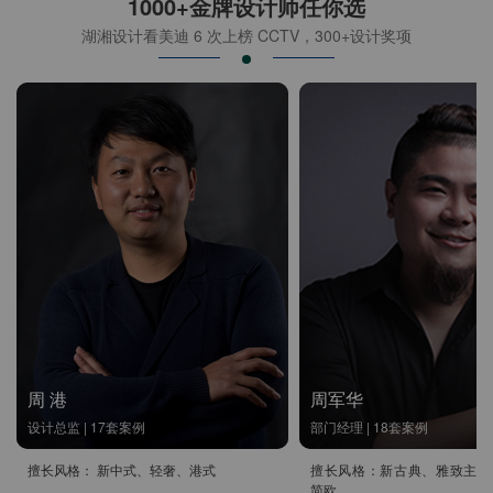
1000+金牌设计师任你选
湖湘设计看美迪 6 次上榜 CCTV，300+设计奖项
周 港
周军华
设计总监 | 17套案例
部门经理 | 18套案例
擅长风格： 新中式、轻奢、港式
擅长风格：新古典、雅致主义
简欧