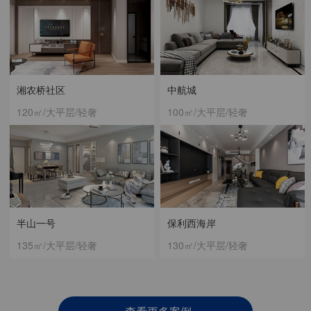
湘农桥社区
中航城
120㎡/大平层/轻奢
100㎡/大平层/轻奢
半山一号
保利西海岸
135㎡/大平层/轻奢
130㎡/大平层/轻奢